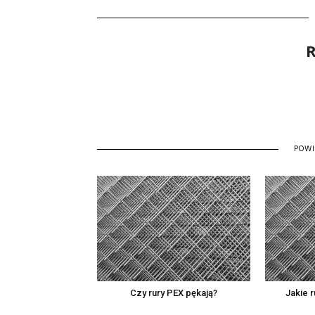
R
POW
Czy rury PEX pękają?
Jakie 