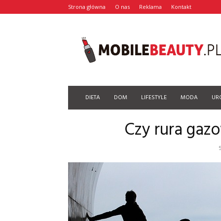
Strona główna
O nas
Reklama
Kontakt
Mobilebeauty.pl
DIETA
DOM
LIFESTYLE
MODA
UR
Czy rura gaz