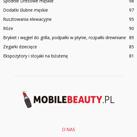
Spodnie Dresowe męskie
98
Dodatki ślubne męskie
97
Rusztowania elewacyjne
95
Róże
90
Brykiet i węgiel do grilla, podpałki w płynie, rozpałki drewniane
89
Zegarki dziecięce
85
Ekspozytory i stojaki na biżuterię
81
O NAS