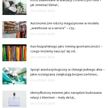
Koce bawełniane w aranżacji czterech pór roku –
jak zmieniać klimat...
26 LUTEGO 2026
Autonomiczne roboty magazynowe w modelu
„warehouse as a service” – czy...
26 LUTEGO 2026
Kurs hiszpańskiego jako trening spontaniczności –
czego możemy nauczyć się od...
26 LUTEGO 2026
Sprzęt anestezjologiczny w chirurgii jednego dnia –
jakie rozwiązania zwiększają bezpieczeństwo...
26 LUTEGO 2026
Identyfikatory imienne jako narzędzie budowania
relacji z klientem – mały detal,...
26 LUTEGO 2026