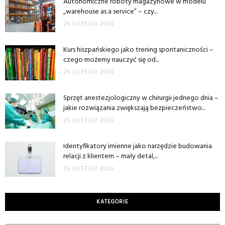
Autonomiczne roboty magazynowe w modelu
„warehouse as a service” – czy...
26 LUTEGO 2026
Kurs hiszpańskiego jako trening spontaniczności –
czego możemy nauczyć się od...
26 LUTEGO 2026
Sprzęt anestezjologiczny w chirurgii jednego dnia –
jakie rozwiązania zwiększają bezpieczeństwo...
26 LUTEGO 2026
Identyfikatory imienne jako narzędzie budowania
relacji z klientem – mały detal,...
26 LUTEGO 2026
KATEGORIE
Kategorie