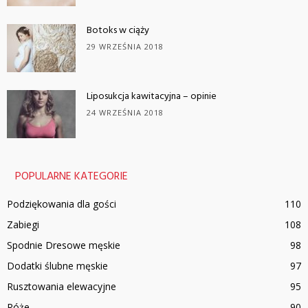
Botoks w ciąży
29 WRZEŚNIA 2018
Liposukcja kawitacyjna – opinie
24 WRZEŚNIA 2018
POPULARNE KATEGORIE
Podziękowania dla gości
110
Zabiegi
108
Spodnie Dresowe męskie
98
Dodatki ślubne męskie
97
Rusztowania elewacyjne
95
Róże
90