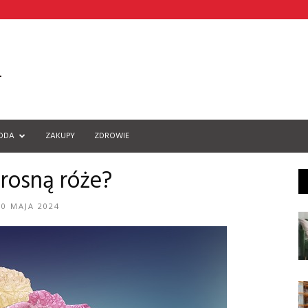
ODA
ZAKUPY
ZDROWIE
t rosną róże?
20 MAJA 2024