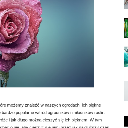
które możemy znaleźć w naszych ogrodach. Ich piękne
 bardzo popularne wśród ogrodników i miłośników roślin.
ą róże i jak długo można cieszyć się ich pięknem. W tym
k dbać o nie, aby cieszyć się nimi przez jak najdłuższy czas.