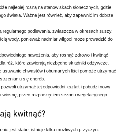
że najlepiej rosną na stanowiskach słonecznych, gdzie
ego światła. Ważne jest również, aby zapewnić im dobrze
ą regularnego podlewania, zwłaszcza w okresach suszy.
ością wody, ponieważ nadmiar wilgoci może prowadzić do
dpowiedniego nawożenia, aby rosnąć zdrowo i kwitnąć
la róż, które zawierają niezbędne składniki odżywcze.
 usuwanie chwastów i obumarłych liści pomoże utrzymać
strzenianiu się chorób.
pozwoli utrzymać jej odpowiedni kształt i pobudzi nowy
na wiosnę, przed rozpoczęciem sezonu wegetacyjnego.
tają kwitnąć?
ienie jest słabe, istnieje kilka możliwych przyczyn: