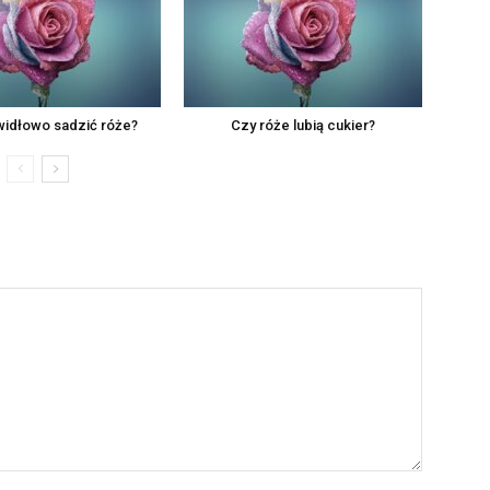
widłowo sadzić róże?
Czy róże lubią cukier?