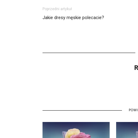
Poprzedni artykuł
Jakie dresy męskie polecacie?
R
POW