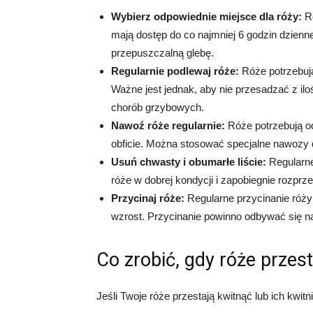
Wybierz odpowiednie miejsce dla róży:
Ró
mają dostęp do co najmniej 6 godzin dzienn
przepuszczalną glebę.
Regularnie podlewaj róże:
Róże potrzebuj
Ważne jest jednak, aby nie przesadzać z il
chorób grzybowych.
Nawoź róże regularnie:
Róże potrzebują o
obficie. Można stosować specjalne nawozy d
Usuń chwasty i obumarłe liście:
Regularne
róże w dobrej kondycji i zapobiegnie rozprze
Przycinaj róże:
Regularne przycinanie róży 
wzrost. Przycinanie powinno odbywać się 
Co zrobić, gdy róże przes
Jeśli Twoje róże przestają kwitnąć lub ich kwitn