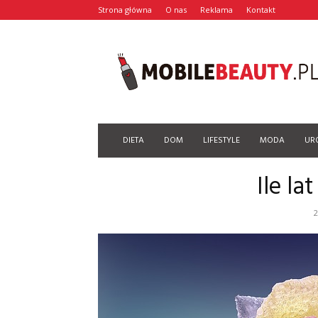
Strona główna
O nas
Reklama
Kontakt
Mobilebeauty.pl
DIETA
DOM
LIFESTYLE
MODA
UR
Ile la