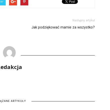
ter
Następny artykuł
Jak podziękować mamie za wszystko?
edakcja
IĄZANE ARTYKUŁY