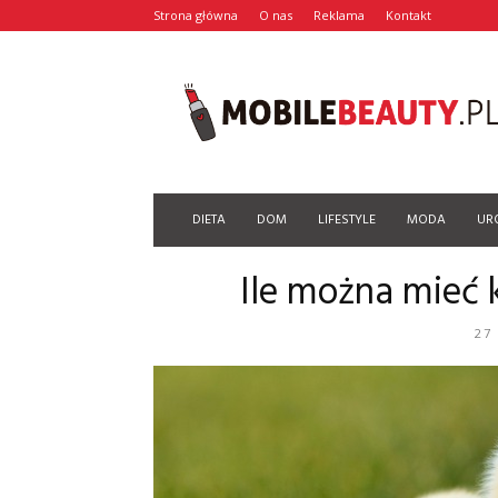
Strona główna
O nas
Reklama
Kontakt
Mobilebeauty.pl
DIETA
DOM
LIFESTYLE
MODA
UR
Ile można mieć 
27