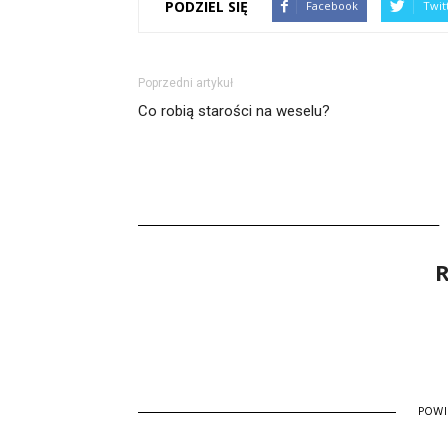
PODZIEL SIĘ
Facebook
Twit
Poprzedni artykuł
Co robią starości na weselu?
R
POW