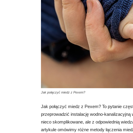
Jak połączyć miedz z Pexem?
Jak połączyć miedz z Pexem? To pytanie częs
przeprowadzić instalację wodno-kanalizacyjn
nieco skomplikowane, ale z odpowiednią wiedz
artykule omówimy różne metody łączenia miedz