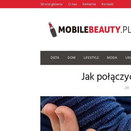
Strona główna
O nas
Reklama
Kontakt
Mobilebeauty.pl
DIETA
DOM
LIFESTYLE
MODA
UR
Jak połączy
28