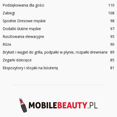
Podziękowania dla gości
110
Zabiegi
108
Spodnie Dresowe męskie
98
Dodatki ślubne męskie
97
Rusztowania elewacyjne
95
Róże
90
Brykiet i węgiel do grilla, podpałki w płynie, rozpałki drewniane
89
Zegarki dziecięce
85
Ekspozytory i stojaki na biżuterię
81