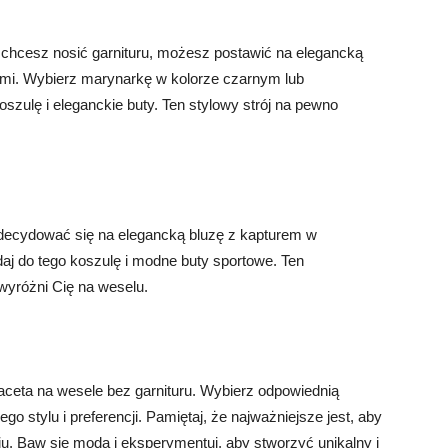
e chcesz nosić garnituru, możesz postawić na elegancką
ami. Wybierz marynarkę w kolorze czarnym lub
szulę i eleganckie buty. Ten stylowy strój na pewno
zdecydować się na elegancką bluzę z kapturem w
aj do tego koszulę i modne buty sportowe. Ten
wyróżni Cię na weselu.
faceta na wesele bez garnituru. Wybierz odpowiednią
ego stylu i preferencji. Pamiętaj, że najważniejsze jest, aby
u. Baw się modą i eksperymentuj, aby stworzyć unikalny i