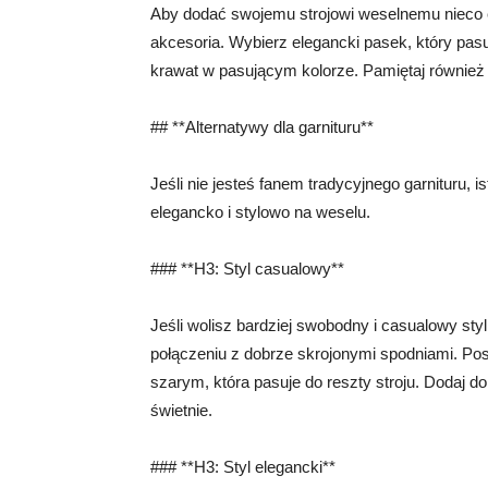
Aby dodać swojemu strojowi weselnemu nieco el
akcesoria. Wybierz elegancki pasek, który pas
krawat w pasującym kolorze. Pamiętaj również 
## **Alternatywy dla garnituru**
Jeśli nie jesteś fanem tradycyjnego garnituru, i
elegancko i stylowo na weselu.
### **H3: Styl casualowy**
Jeśli wolisz bardziej swobodny i casualowy s
połączeniu z dobrze skrojonymi spodniami. P
szarym, która pasuje do reszty stroju. Dodaj d
świetnie.
### **H3: Styl elegancki**