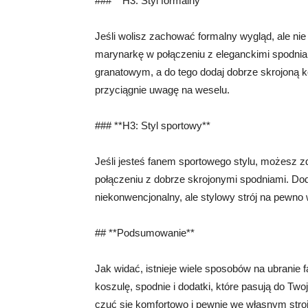
### **H3: Styl formalny**
Jeśli wolisz zachować formalny wygląd, ale ni
marynarkę w połączeniu z eleganckimi spodni
granatowym, a do tego dodaj dobrze skrojoną ko
przyciągnie uwagę na weselu.
### **H3: Styl sportowy**
Jeśli jesteś fanem sportowego stylu, możesz 
połączeniu z dobrze skrojonymi spodniami. Dod
niekonwencjonalny, ale stylowy strój na pewno 
## **Podsumowanie**
Jak widać, istnieje wiele sposobów na ubranie 
koszulę, spodnie i dodatki, które pasują do Twoj
czuć się komfortowo i pewnie we własnym stroj