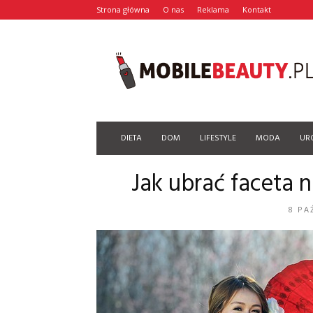
Strona główna
O nas
Reklama
Kontakt
Mobilebeauty.pl
DIETA
DOM
LIFESTYLE
MODA
UR
Jak ubrać faceta 
8 PA