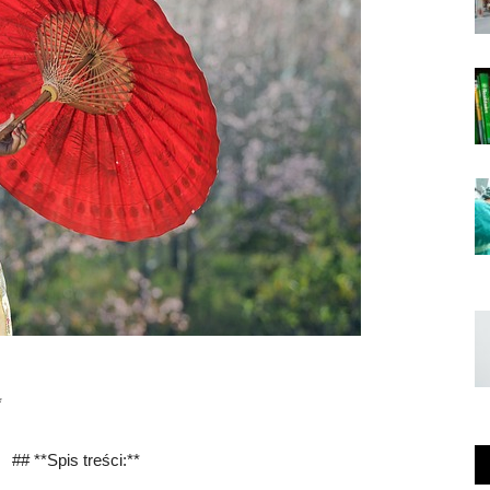
*
## **Spis treści:**