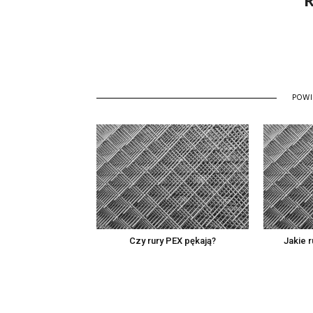
R
POW
Czy rury PEX pękają?
Jakie 