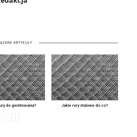
edakcja
IĄZANE ARTYKUŁY
rury do gwintowania?
Jakie rury stalowe do co?