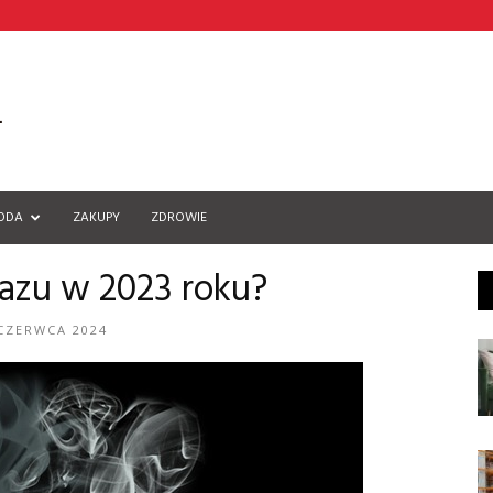
ODA
ZAKUPY
ZDROWIE
gazu w 2023 roku?
CZERWCA 2024