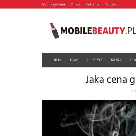
Strona główna
O nas
Reklama
Kontakt
Mobilebeauty.pl
DIETA
DOM
LIFESTYLE
MODA
UR
Jaka cena 
7 