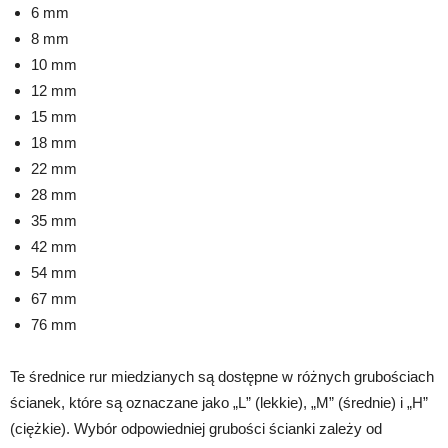
6 mm
8 mm
10 mm
12 mm
15 mm
18 mm
22 mm
28 mm
35 mm
42 mm
54 mm
67 mm
76 mm
Te średnice rur miedzianych są dostępne w różnych grubościach
ścianek, które są oznaczane jako „L” (lekkie), „M” (średnie) i „H”
(ciężkie). Wybór odpowiedniej grubości ścianki zależy od