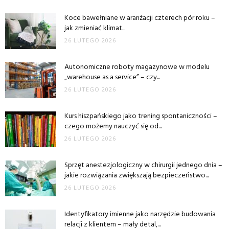
Koce bawełniane w aranżacji czterech pór roku –
jak zmieniać klimat...
26 LUTEGO 2026
Autonomiczne roboty magazynowe w modelu
„warehouse as a service” – czy...
26 LUTEGO 2026
Kurs hiszpańskiego jako trening spontaniczności –
czego możemy nauczyć się od...
26 LUTEGO 2026
Sprzęt anestezjologiczny w chirurgii jednego dnia –
jakie rozwiązania zwiększają bezpieczeństwo...
26 LUTEGO 2026
Identyfikatory imienne jako narzędzie budowania
relacji z klientem – mały detal,...