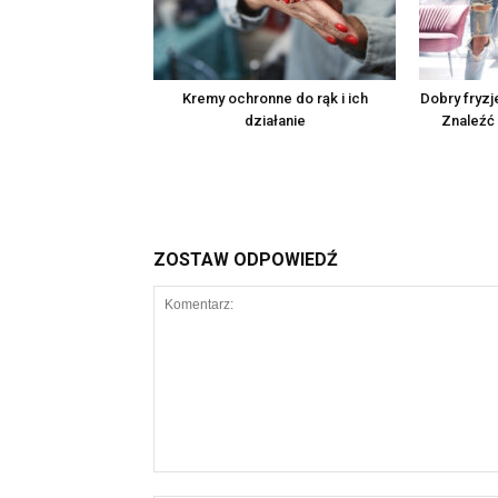
Kremy ochronne do rąk i ich
Dobry fryzj
działanie
Znaleźć 
ZOSTAW ODPOWIEDŹ