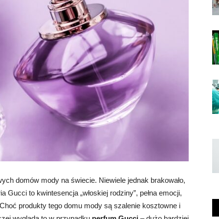
żowych domów mody na świecie. Niewiele jednak brakowało,
a Gucci to kwintesencja „włoskiej rodziny”, pełna emocji,
m. Choć produkty tego domu mody są szalenie kosztowne i
aczej wygląda to w przypadku
perfum Gucci
– dużo bardziej