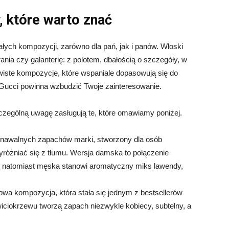
 które warto znać
ałych kompozycji, zarówno dla pań, jak i panów. Włoski
nia czy galanterię: z polotem, dbałością o szczegóły, w
ywiste kompozycje, które wspaniale dopasowują się do
a Gucci powinna wzbudzić Twoje zainteresowanie.
zególną uwagę zasługują te, które omawiamy poniżej.
poznawalnych zapachów marki, stworzony dla osób
różniać się z tłumu. Wersja damska to połączenie
, natomiast męska stanowi aromatyczny miks lawendy,
owa kompozycja, która stała się jednym z bestsellerów
wiciokrzewu tworzą zapach niezwykle kobiecy, subtelny, a