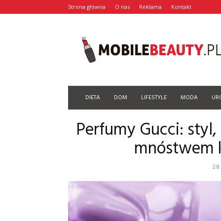
Strona główna
O nas
Reklama
Kontakt
Mobilebeauty.pl
DIETA
DOM
LIFESTYLE
MODA
UR
Perfumy Gucci: styl,
mnóstwem ko
28