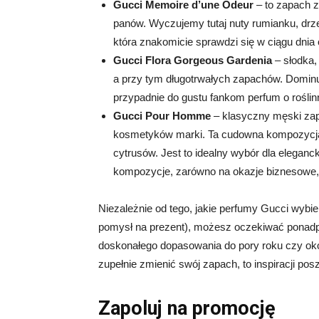
Gucci Memoire d’une Odeur
– to zapach z
panów. Wyczujemy tutaj nuty rumianku, drz
która znakomicie sprawdzi się w ciągu dni
Gucci Flora Gorgeous Gardenia
– słodka,
a przy tym długotrwałych zapachów. Dominują
przypadnie do gustu fankom perfum o rośl
Gucci Pour Homme
– klasyczny męski zap
kosmetyków marki. Ta cudowna kompozycja 
cytrusów. Jest to idealny wybór dla elega
kompozycje, zarówno na okazje biznesowe, 
Niezależnie od tego, jakie perfumy Gucci wybie
pomysł na prezent), możesz oczekiwać ponadpr
doskonałego dopasowania do pory roku czy okoli
zupełnie zmienić swój zapach, to inspiracji pos
Zapoluj na promocję