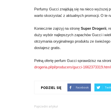
Perfumy Gucci znajdują się na nieco wyższej 
warto skorzystać z aktualnych promocji. O te na
Koniecznie zajrzyj na stronę
Super Drogerii
, 
duży wybór najlepszych zapachów Gucci i wie
otrzymania oryginalnego produktu ze świeżego 
dostajesz gratis.
Pełną ofertę perfum Gucci sprawdzisz na stro
drogeria.pl/pl/producers/gucci-1662373319.html
PODZIEL SIĘ
Facebook
Twit
Poprzedni artykuł