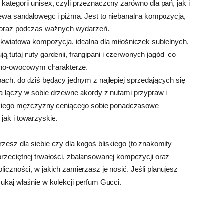
 kategorii unisex, czyli przeznaczony zarówno dla pań, jak i
ewa sandałowego i piżma. Jest to niebanalna kompozycja,
a oraz podczas ważnych wydarzeń.
 kwiatowa kompozycja, idealna dla miłośniczek subtelnych,
 tutaj nuty gardenii, frangipani i czerwonych jagód, co
inno-owocowym charakterze.
ach, do dziś będący jednym z najlepiej sprzedających się
łączy w sobie drzewne akordy z nutami przypraw i
nckiego mężczyzny ceniącego sobie ponadczasowe
jak i towarzyskie.
rzesz dla siebie czy dla kogoś bliskiego (to znakomity
zeciętnej trwałości, zbalansowanej kompozycji oraz
czności, w jakich zamierzasz je nosić. Jeśli planujesz
zukaj właśnie w kolekcji perfum Gucci.