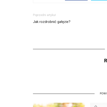
Poprzedni artykuł
Jak rozdrobnić gałęzie?
R
POW