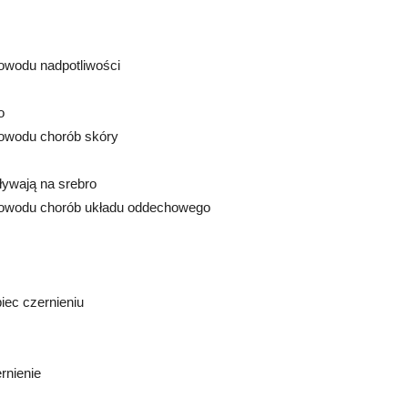
powodu nadpotliwości
o
powodu chorób skóry
ywają na srebro
 powodu chorób układu oddechowego
iec czernieniu
rnienie