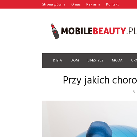
Strona główna
O nas
Reklama
Kontakt
Mobilebeauty.pl
DIETA
DOM
LIFESTYLE
MODA
UR
Przy jakich chor
3