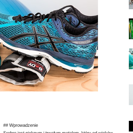
## Wprowadzenie
Srebro jest pięknym i trwałym metalem, który od wieków