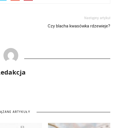
Następny artykuł
Czy blacha kwasówka rdzewieje?
edakcja
IĄZANE ARTYKUŁY