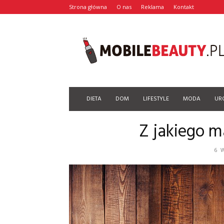
Strona główna
O nas
Reklama
Kontakt
Mobilebeauty.pl
DIETA
DOM
LIFESTYLE
MODA
UR
Z jakiego m
6 