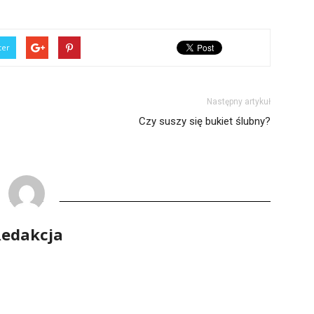
ter
Następny artykuł
Czy suszy się bukiet ślubny?
edakcja