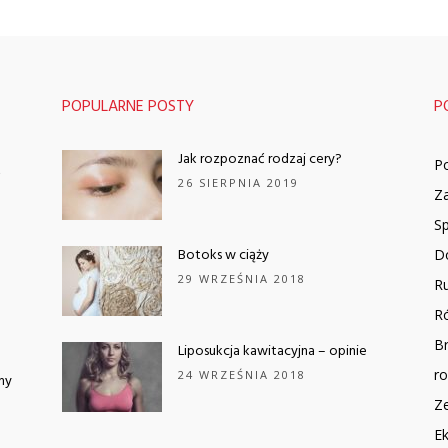
POPULARNE POSTY
P
Jak rozpoznać rodzaj cery?
Po
ć
26 SIERPNIA 2019
Za
S
Botoks w ciąży
Do
29 WRZEŚNIA 2018
R
R
Br
Liposukcja kawitacyjna – opinie
ro
24 WRZEŚNIA 2018
my
Ze
Ek