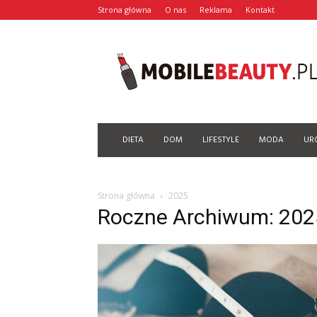
Strona główna
O nas
Reklama
Kontakt
Mobilebeauty.pl
DIETA
DOM
LIFESTYLE
MODA
UR
Strona główna
2025
Roczne Archiwum: 202