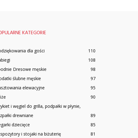
OPULARNE KATEGORIE
dziękowania dla gości
110
biegi
108
podnie Dresowe męskie
98
datki ślubne męskie
97
usztowania elewacyjne
95
óże
90
ykiet i węgiel do grilla, podpałki w płynie,
zpałki drewniane
89
garki dziecięce
85
spozytory i stojaki na biżuterię
81