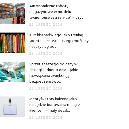
Autonomiczne roboty
magazynowe w modelu
„warehouse as a service” – czy...
26 LUTEGO 2026
Kurs hiszpańskiego jako trening
spontaniczności – czego możemy
nauczyć się od...
26 LUTEGO 2026
Sprzęt anestezjologiczny w
chirurgii jednego dnia – jakie
rozwiązania zwiększają
bezpieczeństwo...
26 LUTEGO 2026
Identyfikatory imienne jako
narzędzie budowania relacji z
klientem – mały detal,...
26 LUTEGO 2026