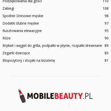
Podziękowania dla gości
110
Zabiegi
108
Spodnie Dresowe męskie
98
Dodatki ślubne męskie
97
Rusztowania elewacyjne
95
Róże
90
Brykiet i węgiel do grilla, podpałki w płynie, rozpałki drewniane
89
Zegarki dziecięce
85
Ekspozytory i stojaki na biżuterię
81