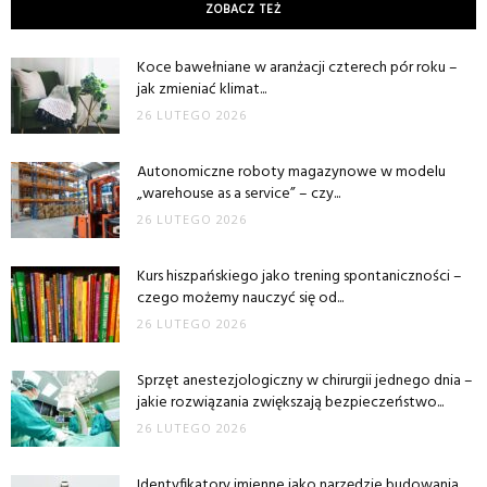
ZOBACZ TEŻ
Koce bawełniane w aranżacji czterech pór roku –
jak zmieniać klimat...
26 LUTEGO 2026
Autonomiczne roboty magazynowe w modelu
„warehouse as a service” – czy...
26 LUTEGO 2026
Kurs hiszpańskiego jako trening spontaniczności –
czego możemy nauczyć się od...
26 LUTEGO 2026
Sprzęt anestezjologiczny w chirurgii jednego dnia –
jakie rozwiązania zwiększają bezpieczeństwo...
26 LUTEGO 2026
Identyfikatory imienne jako narzędzie budowania