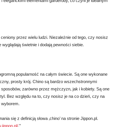
i eleganckimi elementami garderoby, co czyni je idealnym
 ceniony przez wielu ludzi. Niezależnie od tego, czy nosisz
 wyglądają świetnie i dodają pewności siebie.
ył ogromną popularność na całym świecie. Są one wykonane
yczny, prosty krój. Chino są bardzo wszechstronnymi
h sposobów, zarówno przez mężczyzn, jak i kobiety. Są one
l. Bez względu na to, czy nosisz je na co dzień, czy na
m wyborem.
a się z definicją słowa ‚chino’ na stronie Jippon.pl.
.jippon.pl/
.”