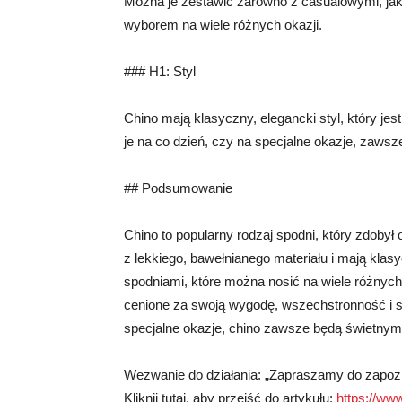
Można je zestawić zarówno z casualowymi, jak 
wyborem na wiele różnych okazji.
### H1: Styl
Chino mają klasyczny, elegancki styl, który jest
je na co dzień, czy na specjalne okazje, zawsze
## Podsumowanie
Chino to popularny rodzaj spodni, który zdob
z lekkiego, bawełnianego materiału i mają klas
spodniami, które można nosić na wiele różnyc
cenione za swoją wygodę, wszechstronność i sty
specjalne okazje, chino zawsze będą świetny
Wezwanie do działania: „Zapraszamy do zapoznani
Kliknij tutaj, aby przejść do artykułu:
https://www