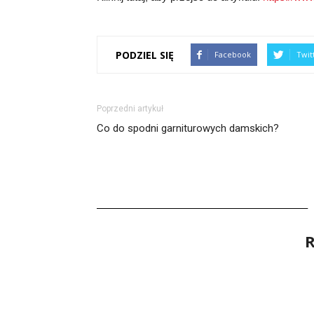
PODZIEL SIĘ
Facebook
Twit
Poprzedni artykuł
Co do spodni garniturowych damskich?
R