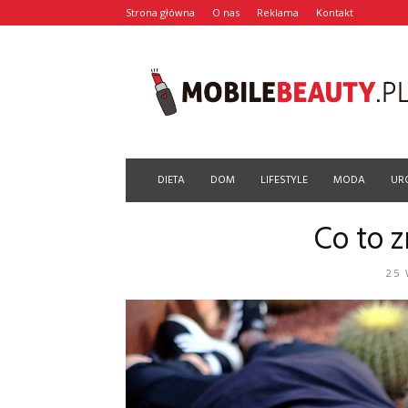
Strona główna
O nas
Reklama
Kontakt
Mobilebeauty.pl
DIETA
DOM
LIFESTYLE
MODA
UR
Co to 
25 