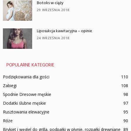
Botoks w ciąży
29 WRZEŚNIA 2018
Liposukcja kawitacyjna – opinie
24 WRZEŚNIA 2018
POPULARNE KATEGORIE
Podziękowania dla gości
110
Zabiegi
108
Spodnie Dresowe męskie
98
Dodatki ślubne męskie
97
Rusztowania elewacyjne
95
Róże
90
Brykiet i węgiel do grilla, podpałki w płynie, rozpałki drewniane
89