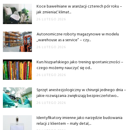
Koce bawełniane w aranżacji czterech pór roku –
jak zmieniać klimat...
26 LUTEGO 2026
Autonomiczne roboty magazynowe w modelu
„warehouse as a service” – czy...
26 LUTEGO 2026
Kurs hiszpańskiego jako trening spontaniczności –
czego możemy nauczyć się od...
26 LUTEGO 2026
Sprzęt anestezjologiczny w chirurgii jednego dnia –
jakie rozwiązania zwiększają bezpieczeństwo...
26 LUTEGO 2026
Identyfikatory imienne jako narzędzie budowania
relacji z klientem – mały detal,...