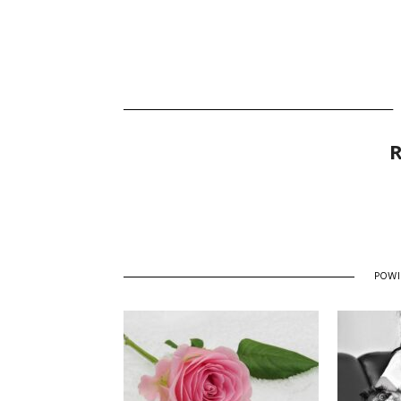
R
POW