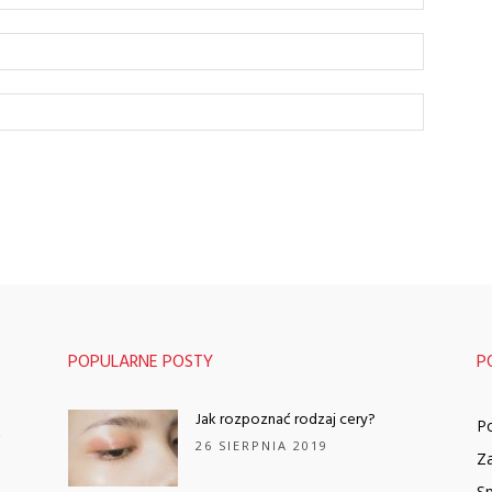
POPULARNE POSTY
P
Jak rozpoznać rodzaj cery?
Po
ć
26 SIERPNIA 2019
Za
S