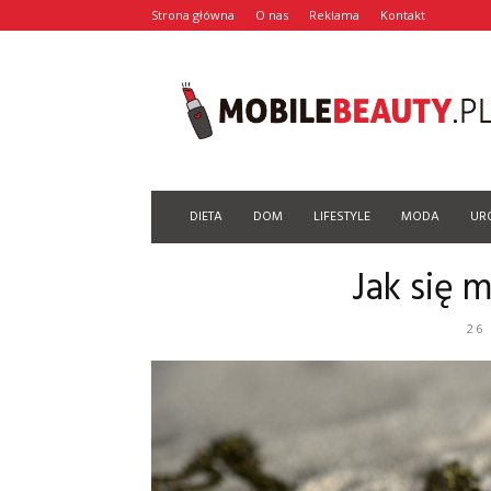
Strona główna
O nas
Reklama
Kontakt
Mobilebeauty.pl
DIETA
DOM
LIFESTYLE
MODA
UR
Jak się 
26