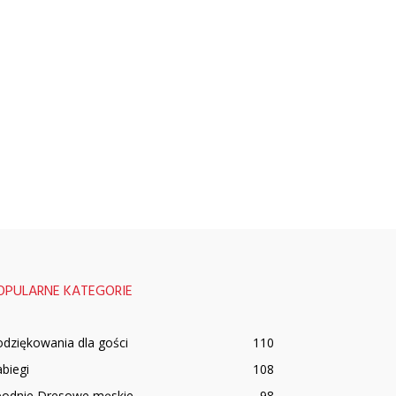
OPULARNE KATEGORIE
dziękowania dla gości
110
biegi
108
podnie Dresowe męskie
98