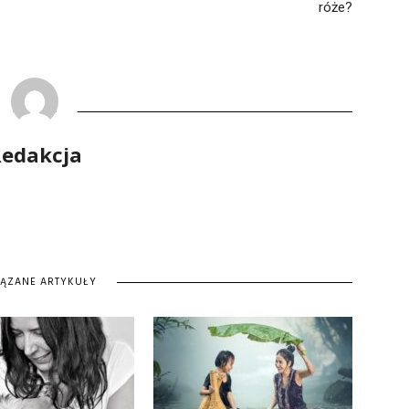
róże?
edakcja
IĄZANE ARTYKUŁY