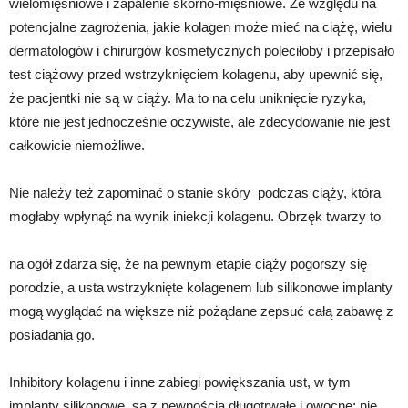
wielomięśniowe i zapalenie skórno-mięśniowe. Ze względu na
potencjalne zagrożenia, jakie kolagen może mieć na ciążę, wielu
dermatologów i chirurgów kosmetycznych poleciłoby i przepisało
test ciążowy przed wstrzyknięciem kolagenu, aby upewnić się,
że pacjentki nie są w ciąży. Ma to na celu uniknięcie ryzyka,
które nie jest jednocześnie oczywiste, ale zdecydowanie nie jest
całkowicie niemożliwe.
Nie należy też zapominać o stanie skóry podczas ciąży, która
mogłaby wpłynąć na wynik iniekcji kolagenu. Obrzęk twarzy to
na ogół zdarza się, że na pewnym etapie ciąży pogorszy się
porodzie, a usta wstrzyknięte kolagenem lub silikonowe implanty
mogą wyglądać na większe niż pożądane zepsuć całą zabawę z
posiadania go.
Inhibitory kolagenu i inne zabiegi powiększania ust, w tym
implanty silikonowe, są z pewnością długotrwałe i owocne; nie